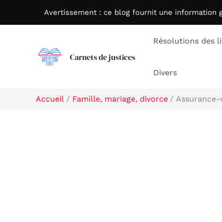
Aller
Avertissement : c
e blog fournit une information 
au
contenu
Résolutions des li
Carnets de justices
Divers
Accueil
Famille, mariage, divorce
Assurance-v