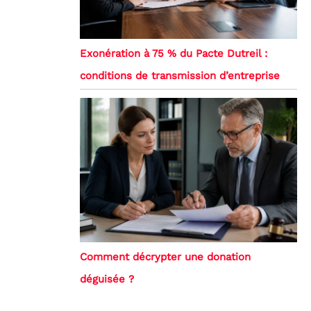
Exonération à 75 % du Pacte Dutreil :
conditions de transmission d’entreprise
Comment décrypter une donation
déguisée ?