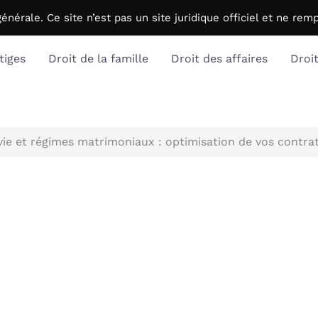
générale. C
e site n’est pas un site juridique officiel et ne r
tiges
Droit de la famille
Droit des affaires
Droi
ie et régimes matrimoniaux : optimisation de vos contra