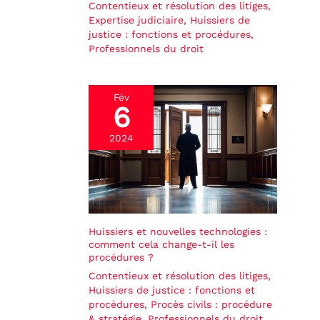
Contentieux et résolution des litiges
,
Expertise judiciaire
,
Huissiers de
justice : fonctions et procédures
,
Professionnels du droit
Fév
6
2024
Huissiers et nouvelles technologies :
comment cela change-t-il les
procédures ?
Contentieux et résolution des litiges
,
Huissiers de justice : fonctions et
procédures
,
Procès civils : procédure
& stratégie
,
Professionnels du droit