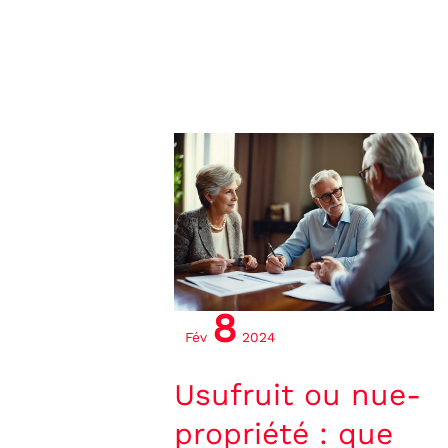
Usufruit
ou
nue-
propriété
:
que
8
choisir
Fév
2024
?
Usufruit ou nue-
propriété : que