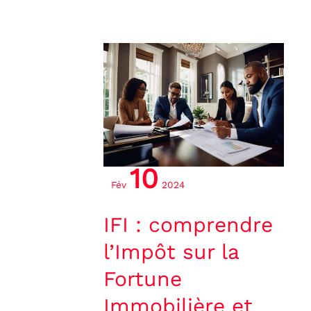
IFI
:
comprendre
l’Impôt
sur
la
10
Fortune
Fév
2024
Immobilière
et
IFI : comprendre
ses
l’Impôt sur la
implications
Fortune
Immobilière et