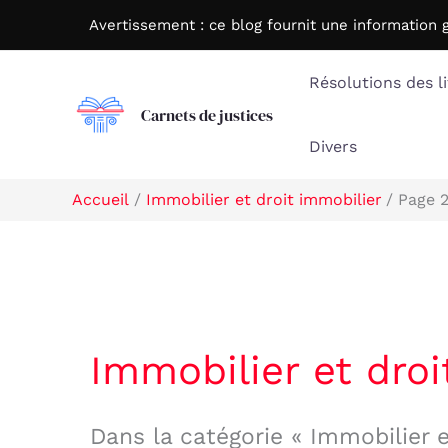
Aller
Avertissement : c
e blog fournit une information 
au
contenu
Résolutions des li
Carnets de justices
Divers
Accueil
Immobilier et droit immobilier
Page 
Immobilier et droi
Dans la catégorie « Immobilier e