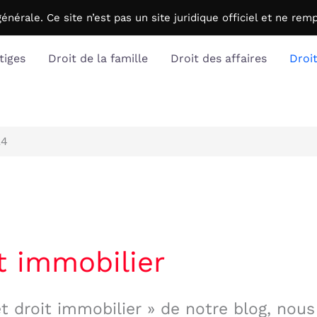
générale. C
e site n’est pas un site juridique officiel et ne r
tiges
Droit de la famille
Droit des affaires
Droi
24
t immobilier
t droit immobilier » de notre blog, nous