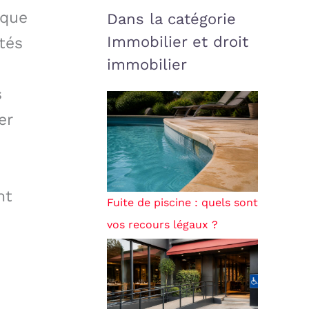
aque
Dans la catégorie
Immobilier et droit
ités
immobilier
s
er
nt
Fuite de piscine : quels sont
vos recours légaux ?