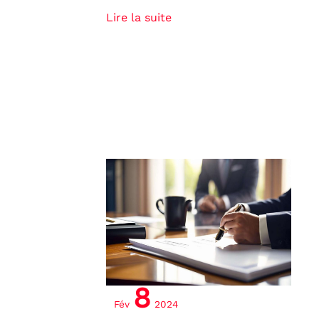
Lire la suite
Acquisition
immobilière
:
intervention
et
responsabilités
8
du
Fév
2024
notaire