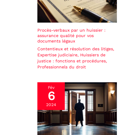
Procès-verbaux par un huissier :
assurance qualité pour vos
documents légaux
Contentieux et résolution des litiges
,
Expertise judiciaire
,
Huissiers de
justice : fonctions et procédures
,
Professionnels du droit
Fév
6
2024