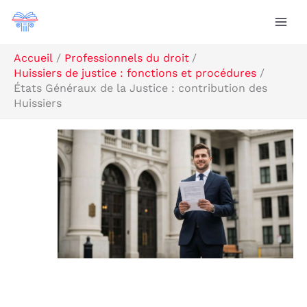
Aller
R
au
e
contenu
c
Accueil
Professionnels du droit
Huissiers de justice : fonctions et procédures
h
États Généraux de la Justice : contribution des
e
Huissiers
r
c
h
e
r