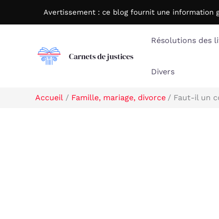
Aller
Avertissement : c
e blog fournit une information 
au
contenu
Résolutions des li
Carnets de justices
Divers
Accueil
Famille, mariage, divorce
Faut-il un 