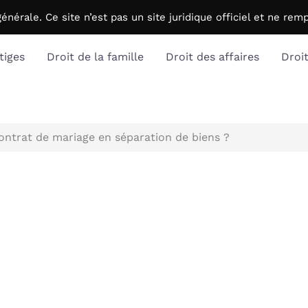
générale. C
e site n’est pas un site juridique officiel et ne r
tiges
Droit de la famille
Droit des affaires
Droi
contrat de mariage en séparation de biens ?