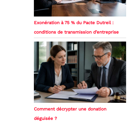
Exonération à 75 % du Pacte Dutreil :
conditions de transmission d’entreprise
Comment décrypter une donation
déguisée ?