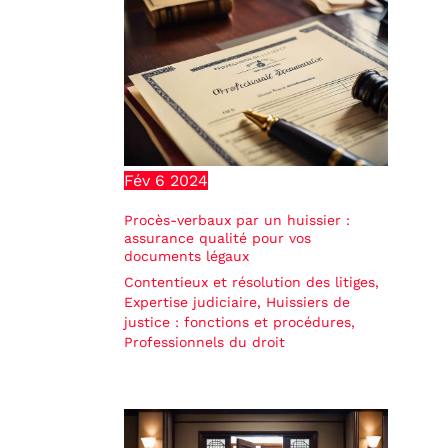
Fév
6
2024
Procès-verbaux par un huissier :
assurance qualité pour vos
documents légaux
Contentieux et résolution des litiges
,
Expertise judiciaire
,
Huissiers de
justice : fonctions et procédures
,
Professionnels du droit