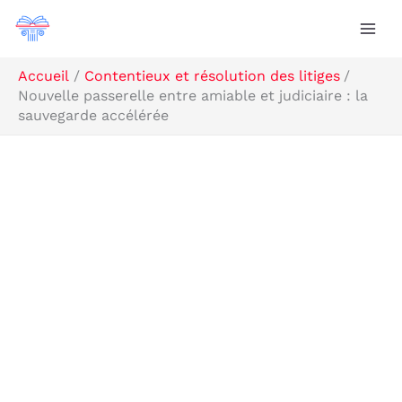
Aller
R
au
e
contenu
c
Accueil
Contentieux et résolution des litiges
Nouvelle passerelle entre amiable et judiciaire : la
h
sauvegarde accélérée
e
r
c
h
e
r