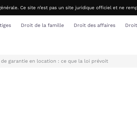
générale. C
e site n’est pas un site juridique officiel et ne r
tiges
Droit de la famille
Droit des affaires
Droi
de garantie en location : ce que la loi prévoit