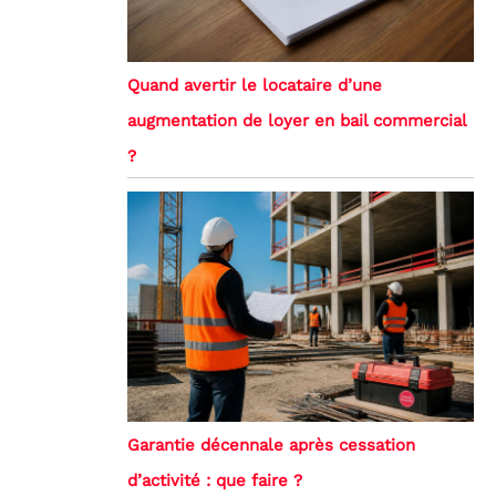
Quand avertir le locataire d’une
augmentation de loyer en bail commercial
?
Garantie décennale après cessation
d’activité : que faire ?