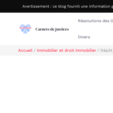
Aller
Avertissement : c
e blog fournit une information 
au
contenu
Résolutions des li
Carnets de justices
Divers
Accueil
Immobilier et droit immobilier
Dépôt 