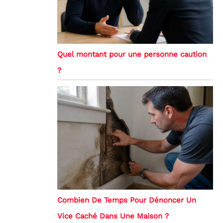
Quel montant pour une personne caution
?
Combien De Temps Pour Dénoncer Un
Vice Caché Dans Une Maison ?