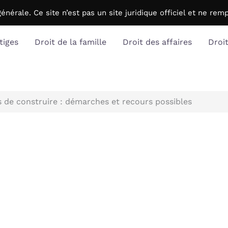
générale. C
e site n’est pas un site juridique officiel et ne r
tiges
Droit de la famille
Droit des affaires
Droi
 de construire : démarches et recours possibles