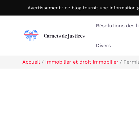
Aller
Avertissement : c
e blog fournit une information 
au
contenu
Résolutions des li
Carnets de justices
Divers
Accueil
Immobilier et droit immobilier
Permis