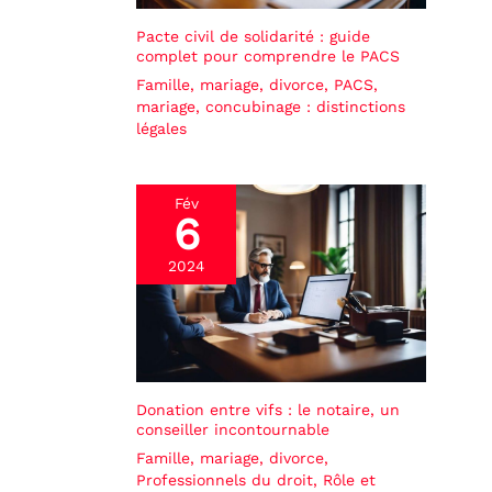
Pacte civil de solidarité : guide
complet pour comprendre le PACS
Famille, mariage, divorce
,
PACS,
mariage, concubinage : distinctions
légales
Fév
6
2024
Donation entre vifs : le notaire, un
conseiller incontournable
Famille, mariage, divorce
,
Professionnels du droit
,
Rôle et