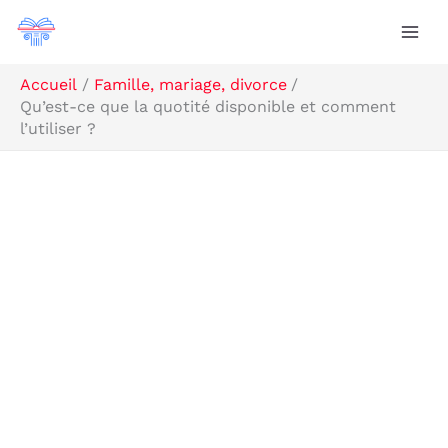
Aller
R
au
e
contenu
c
Accueil
Famille, mariage, divorce
Qu’est-ce que la quotité disponible et comment
h
l’utiliser ?
e
r
c
h
e
r